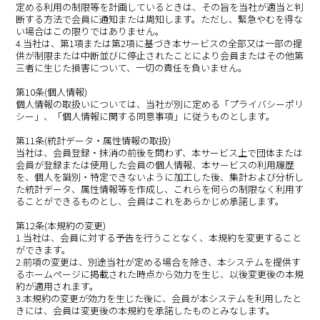
定める利用の制限等を計画しているときは、その旨を当社が適当と判
断する方法で会員に通知または周知します。ただし、緊急やむを得な
い場合はこの限りではありません。
4.当社は、第1項または第2項に基づき本サービスの全部又は一部の提
供が制限または中断並びに停止されたことにより会員またはその他第
三者に生じた損害について、一切の責任を負いません。
第10条(個人情報)
個人情報の取扱いについては、当社が別に定める「プライバシーポリ
シー」、「個人情報に関する同意事項」に従うものとします。
第11条(統計データ・属性情報の取扱)
当社は、会員登録・抹消の前後を問わず、本サービス上で団体または
会員が登録または使用した会員の個人情報、本サービスの利用履歴
を、個人を識別・特定できないように加工した後、集計および分析し
た統計データ、属性情報等を作成し、これらを何らの制限なく利用す
ることができるものとし、会員はこれをあらかじめ承諾します。
第12条(本規約の変更)
1.当社は、会員に対する予告を行うことなく、本規約を変更すること
ができます。
2.前項の変更は、別途当社が定める場合を除き、本システムを提供す
るホームページに掲載された時点から効力を生じ、以後変更後の本規
約が適用されます。
3.本規約の変更が効力を生じた後に、会員が本システムを利用したと
きには、会員は変更後の本規約を承諾したものとみなします。