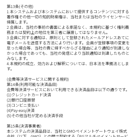
第13条(その他)
1.本システムおよび本システムにおいて提供するコンテンツに対する
著作権その他一切の知的財産権は、当社または当社のライセンサーに
帰属します。
2.会員は、当社の事前の書面による承諾なく、本規約に基づく権利義
務または契約上の地位を第三者に譲渡してはなりません。
3.会員に対する通知は、原則として登録されたメールアドレスあてに
電子メールを送信する方法により行います。会員が登録事項の変更を
怠った場合等、当社の責に帰すべからざる理由により通知が到達しな
かった場合であっても、当社の発信により当該通知は到達したものと
みなします。
4.本規約の成立、効力および解釈については、日本法を準拠法としま
す。
(会費等決済サービスに関する規約)
第14条(利用可能な決済品目)
会費等決済サービスにおいて利用できる決済品目は以下の通りです。
(1)クレジットカード決済
(2)銀行口座振替
(3)コンビニ支払い
(4)Pay-easy決済
(5)その他当社が定める決済手段
第15条(決済事業者)
本システムの決済品目は、当社とGMOペイメントゲートウェイ株式
会社（以下、GMO）との間で契約する「PGマルチペイメントサービ