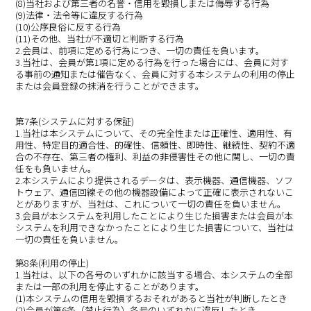
(8)当社および第三者の名誉・信用を毀損しまたは侮辱する行為
(9)法律・法令等に違反する行為
(10)公序良俗に反する行為
(11)その他、当社が不適切と判断する行為
2.会員は、前項に定める行為につき、一切の責任を負います。
3.当社は、会員が第1項に定める行為を行った場合には、会員に対す
る事前の通知または催告なく、会員に対する本システムの利用の停止
または会員登録の抹消を行うことができます。
第7条(システムに対する保証)
1.当社は本システムについて、その完全性または正確性、適用性、有
用性、特定目的適合性、的確性、信頼性、即時性、継続性、契約不適
合の不存在、第三者の権利、利益の非侵害性その他に関し、一切の責
任をも負いません。
2.本システムにより提供されるデータは、表示機器、通信機器、ソフ
トウェア、通信回線その他の機器設備によって正確に表示されないこ
とがありますが、当社は、これについて一切の責任を負いません。
3.会員が本システムを利用したことにより生じた損害または会員が本
システムを利用できなかったことにより生じた損害について、当社は
一切の責任を負いません。
第8条(利用の停止)
1.当社は、以下の各号のいずれかに該当する場合、本システムの全部
または一部の利用を停止することがあります。
(1)本システムの信用を毀損するおそれがあると当社が判断したとき
(2)会員が第6条（禁止行為）各号のいずれかに違反したとき