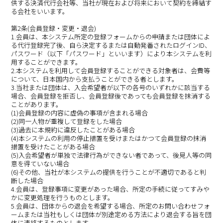
供する決済代行会社等、当社が現在および将来において契約を締結す
る会社をいいます。
第2条(会員登録・変更・退会)
1.会員は、本システム所定の登録フォームからの申請または団体によ
る代行登録完了後、自ら決定するまたは自動発番されたログインID、
パスワード（以下「パスワード」といいます）により本システムを利
用することができます。
2.本システムを利用して会員登録することができる対象者は、会費等
について、日本国内から支払うことができる者とします。
3.当社または団体は、入会希望者が以下の各号のいずれかに該当する
場合、会員登録を拒否し、会員登録後であっても会員登録を抹消する
ことがあります。
(1)会員登録の内容に虚偽の事項が含まれる場合
(2)同一人物が重複して登録をした場合
(3)過去に本規約に違反したことがある場合
(4)本システムの利用の停止措置を受けまたはかつて会員登録の抹消
措置を受けたことがある場合
(5)入会希望者が単独で法律行為ができない者であって、後見人等の同
意を得ていない場合
(6)その他、当社が本システムの提供を行うことが不適切であると判
断した場合
4.会員は、登録事項に変更があった場合、所定の手続に従ってすみや
かに変更処理を行うものとします。
5.会員は、団体からの退会を希望する場合、所定のお問い合わせフォ
ームまたは当社もしくは団体が別途定める方法により退会する旨を団
体に連絡するものとします。