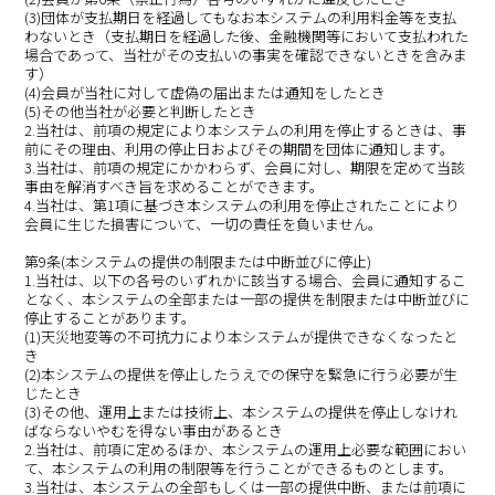
(3)団体が支払期日を経過してもなお本システムの利用料金等を支払
わないとき（支払期日を経過した後、金融機関等において支払われた
場合であって、当社がその支払いの事実を確認できないときを含みま
す）
(4)会員が当社に対して虚偽の届出または通知をしたとき
(5)その他当社が必要と判断したとき
2.当社は、前項の規定により本システムの利用を停止するときは、事
前にその理由、利用の停止日およびその期間を団体に通知します。
3.当社は、前項の規定にかかわらず、会員に対し、期限を定めて当該
事由を解消すべき旨を求めることができます。
4.当社は、第1項に基づき本システムの利用を停止されたことにより
会員に生じた損害について、一切の責任を負いません。
第9条(本システムの提供の制限または中断並びに停止)
1.当社は、以下の各号のいずれかに該当する場合、会員に通知するこ
となく、本システムの全部または一部の提供を制限または中断並びに
停止することがあります。
(1)天災地変等の不可抗力により本システムが提供できなくなったと
き
(2)本システムの提供を停止したうえでの保守を緊急に行う必要が生
じたとき
(3)その他、運用上または技術上、本システムの提供を停止しなけれ
ばならないやむを得ない事由があるとき
2.当社は、前項に定めるほか、本システムの運用上必要な範囲におい
て、本システムの利用の制限等を行うことができるものとします。
3.当社は、本システムの全部もしくは一部の提供中断、または前項に