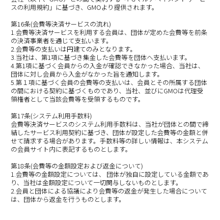
スの利用規約」に基づき、GMOより提供されます。
第16条(会費等決済サービスの流れ)
1.会費等決済サービスを利用する会員は、団体が定めた会費等を前条
の決済事業者を通じて支払います。
2.会費等の支払いは円建てのみとなります。
3.当社は、第1項に基づき集金した会費等を団体へ支払います。
4.第1項に基づく会員からの入金が確認できなかった場合、当社は、
団体に対し会員から入金がなかった旨を通知します。
5.第１項に基づく会員の会費等の支払いは、会員とその所属する団体
の間における契約に基づくものであり、当社、並びにGMOは代理受
領権者として当該会費等を受領するものです。
第17条(システム利用手数料)
会費等決済サービスのシステム利用手数料は、当社が団体との間で締
結したサービス利用契約に基づき、団体が設定した会費等の金額と併
せて請求する場合があります。手数料等の詳しい情報は、本システム
の会員サイト内に表記するものとします。
第18条(会費等の金額設定および返金について)
1.会費等の金額設定については、 団体が独自に設定している金額であ
り、当社は金額設定について一切関与しないものとします。
2.会員と団体による協議により会費等の返金が発生した場合について
は、団体から返金を行うものとします。