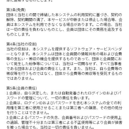
第3条(免責)
団体と当社との間で締結した本システムの利用契約に基づき、契約の
解除、契約期間の満了、本サービスが中断または停止した場合等、会
員は本システムを利用できなくなる場合があります。この場合、当社
は一切の責任を負わないものとし、会員は団体にその責務を追及する
ものとします。
第4条(当社の役割)
当社の役割は、本システムを提供するソフトウェア・サービスベンダ
ーとなります。本システムは団体と会員間の情報共有の場および会費
等の支払い・徴収の機会を提供するものであって、団体と会員間にお
いて発生した紛争等については、当社は一切関与せず、すべて当事者
である団体および会員の責任とします。また、当社は、自ら会費等の
徴収等を行うものではなく、団体から会費等の徴収等を受託するもの
ではありません。
第5条(会員の責任)
1.会員は、自ら決定した、または自動発番されたログインIDおよびパ
スワードの管理について、一切の責任を負います。
2.会員は、ログインIDおよびパスワードを含む本システムの全ての利
用権を第三者に使用させることまたは第三者への譲渡、その他の処分
を行うことはできません。
3.会員によるパスワードの失念、会員番号およびパスワードの使用上
の過誤、管理不十分または第三者による不正使用等により会員が損害
を被った場合でも、当社は一切の責任を負いません。