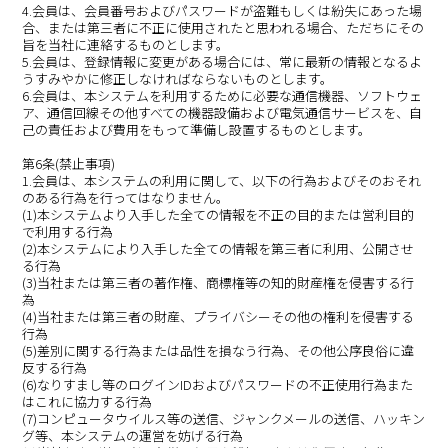
4.会員は、会員番号およびパスワードが盗難もしくは紛失にあった場
合、または第三者に不正に使用されたと思われる場合、ただちにその
旨を当社に連絡するものとします。
5.会員は、登録情報に変更がある場合には、常に最新の情報となるよ
うすみやかに修正しなければならないものとします。
6.会員は、本システムを利用するために必要な通信機器、ソフトウェ
ア、通信回線その他すべての機器設備および電気通信サービスを、自
己の責任および費用をもって準備し設置するものとします。
第6条(禁止事項)
1.会員は、本システムの利用に関して、以下の行為およびそのおそれ
のある行為を行ってはなりません。
(1)本システムより入手した全ての情報を不正の目的または営利目的
で利用する行為
(2)本システムにより入手した全ての情報を第三者に利用、公開させ
る行為
(3)当社または第三者の著作権、商標権等の知的財産権を侵害する行
為
(4)当社または第三者の財産、プライバシーその他の権利を侵害する
行為
(5)差別に関する行為または品性を損なう行為、その他公序良俗に違
反する行為
(6)なりすまし等のログインIDおよびパスワードの不正使用行為また
はこれに協力する行為
(7)コンピュータウイルス等の送信、ジャンクメールの送信、ハッキン
グ等、本システムの運営を妨げる行為